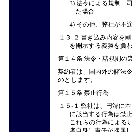
3) 法令による規制
た場合。
4) その他、弊社が
１３-２ 書き込み内容を
を開示する義務を負
第１４条 法令・諸規則の
契約者は、国内外の諸法
のとします。
第１５条 禁止行為
１５-１ 弊社は、円滑に
に該当する行為は禁
これらの行為による
者自身に責任が帰属