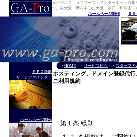
ｅビジネス・ｅコマース・インターネット通販
す。東大阪・堺を中心に大阪・神戸・和歌山・
ホームページ制作
ＳＥ
・
HOME
・
サービス紹介
・
スタッフの
ＳＥＯ診断
ホスティング、ドメイン登録代行
サーチファインダー
ご利用規約
ホームページ制作
第１条 総則
１-１ 本規約は、ご契約