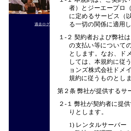
者）とジーエープロ
に定めるサービス（
る一切の関係に適用
過去ログ
１-２ 契約者および弊社
の支払い等について
とします。なお、ド
しては、本規約に従
ョンズ株式会社ドメ
規約に従うものとし
第２条 弊社が提供するサ
２-１ 弊社が契約者に提
りとします。
1) レンタルサーバー