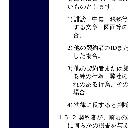
いものとします。
1) 誹謗・中傷・猥
する文章・図面等
合。
2) 他の契約者のID
した場合。
3) 他の契約者また
る等の行為、弊社
れのある行為、そ
場合。
4) 法律に反すると
１５-２ 契約者が、前項
に何らかの損害を与