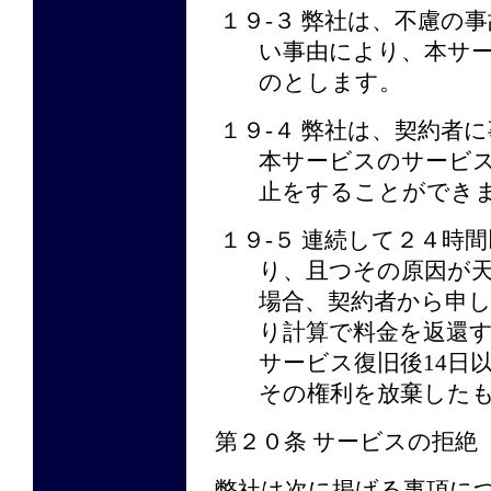
１９-３ 弊社は、不慮の
い事由により、本サ
のとします。
１９-４ 弊社は、契約者
本サービスのサービ
止をすることができ
１９-５ 連続して２４時
り、且つその原因が
場合、契約者から申
り計算で料金を返還
サービス復旧後14日
その権利を放棄した
第２０条 サービスの拒絶
弊社は次に掲げる事項に